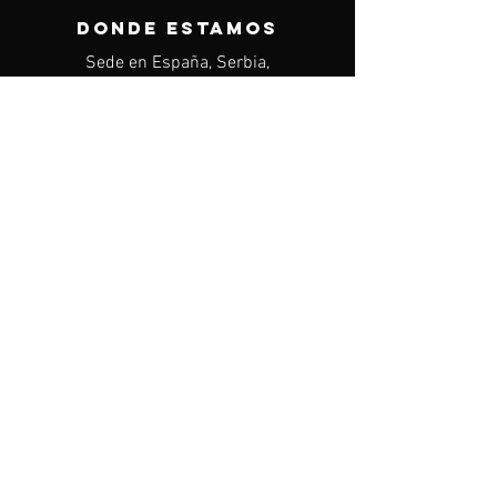
DONDE ESTAMOS
Sede en España, Serbia,
Portugal
Sede en Emiratos Árabes
Unidos
CONTACTO
Mail:
info@igdreamsfootball.com
TRANSFERMARKT