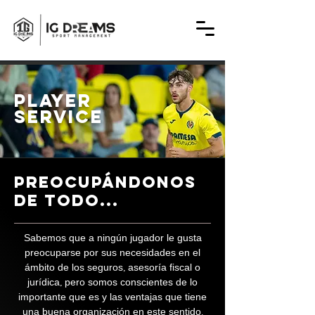
PLAYER
service
PREOCUPÁNDONOS
DE TODO...
Sabemos que a ningún jugador le gusta
preocuparse por sus necesidades en el
ámbito de los seguros, asesoría fiscal o
jurídica, pero somos conscientes de lo
importante que es y las ventajas que tiene
una buena organización en este sentido.