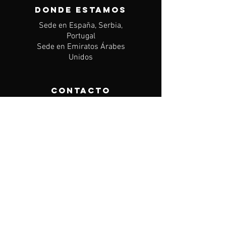
DONDE ESTAMOS
Sede en España, Serbia,
Portugal
Sede en Emiratos Árabes
Unidos
CONTACTO
Mail:
info@igdreamsfootball.com
TRANSFERMARKT