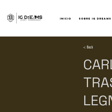
INICIO
SOBRE IG DREAMS
< Back
CAR
TRA
LEG