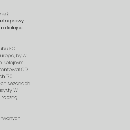
nież 
etni prawy 
 o kolejne 
lubu FC 
uropa, by w 
e. Kolejnym 
ezentował CD 
ch 170 
wóch sezonach 
systy. W 
ę roczną 
erwonych 