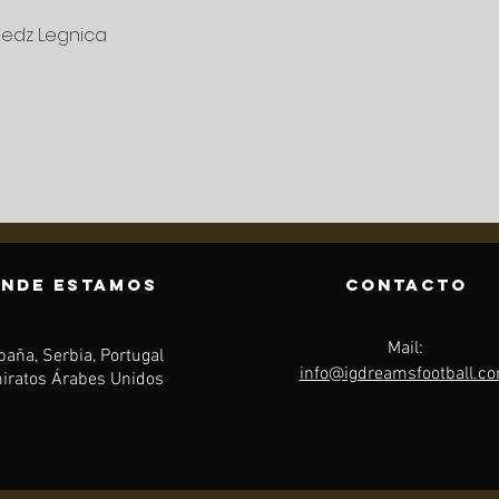
iedz Legnica
NDE ESTAMOS
CONTACTO
Mail:
aña, Serbia, Portugal
info@igdreamsfootball.c
iratos Árabes Unidos