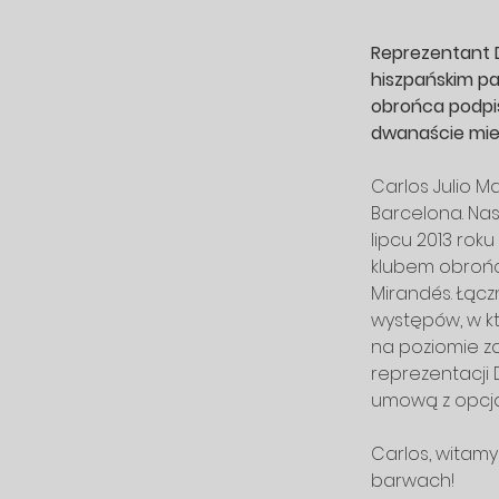
Reprezentant D
hiszpańskim pa
obrońca podpis
dwanaście mies
Carlos Julio M
Barcelona. Na
lipcu 2013 roku
klubem obrońcy
Mirandés. Łącz
występów, w kt
na poziomie zap
reprezentacji 
umową z opcją 
Carlos, witam
barwach!