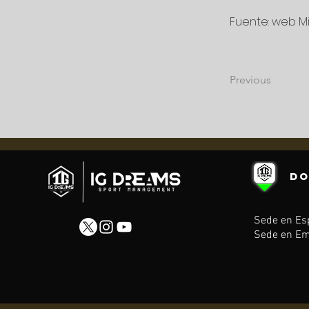
Fuente: web M
Previous
DO
Sede en Esp
Sede en Em