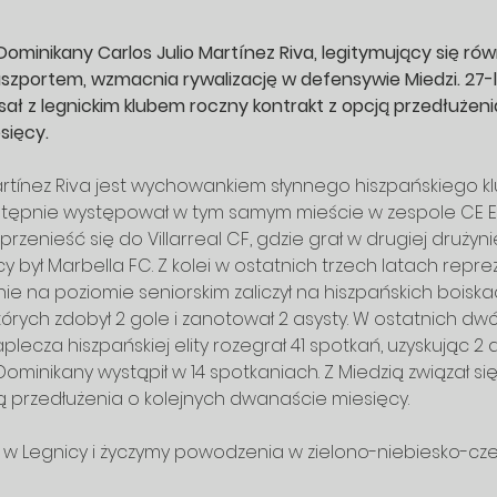
ominikany Carlos Julio Martínez Riva, legitymujący się rów
szportem, wzmacnia rywalizację w defensywie Miedzi. 27-l
ał z legnickim klubem roczny kontrakt z opcją przedłużenia
ięcy. 
artínez Riva jest wychowankiem słynnego hiszpańskiego k
stępnie występował w tym samym mieście w zespole CE E
 przenieść się do Villarreal CF, gdzie grał w drugiej drużyni
 był Marbella FC. Z kolei w ostatnich trzech latach repr
nie na poziomie seniorskim zaliczył na hiszpańskich boiska
órych zdobył 2 gole i zanotował 2 asysty. W ostatnich d
lecza hiszpańskiej elity rozegrał 41 spotkań, uzyskując 2 a
Dominikany wystąpił w 14 spotkaniach. Z Miedzią związał si
przedłużenia o kolejnych dwanaście miesięcy.

y w Legnicy i życzymy powodzenia w zielono-niebiesko-cz