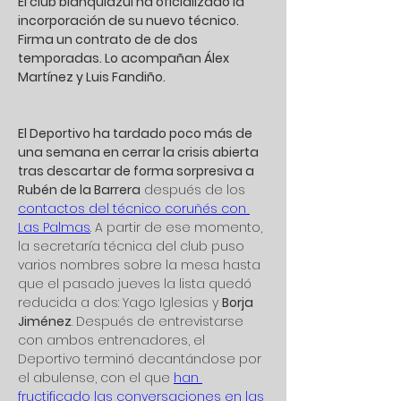
El club blanquiazul ha oficializado la 
incorporación de su nuevo técnico. 
Firma un contrato de de dos 
temporadas. Lo acompañan Álex 
Martínez y Luis Fandiño.
El Deportivo ha tardado poco más de 
una semana en cerrar la crisis abierta 
tras descartar de forma sorpresiva a 
Rubén de la Barrera
 después de los 
contactos del técnico coruñés con 
Las Palmas
. A partir de ese momento, 
la secretaría técnica del club puso 
varios nombres sobre la mesa hasta 
que el pasado jueves la lista quedó 
reducida a dos: Yago Iglesias y 
Borja 
Jiménez
. Después de entrevistarse 
con ambos entrenadores, el 
Deportivo terminó decantándose por 
el abulense, con el que 
han 
fructificado las conversaciones en las 