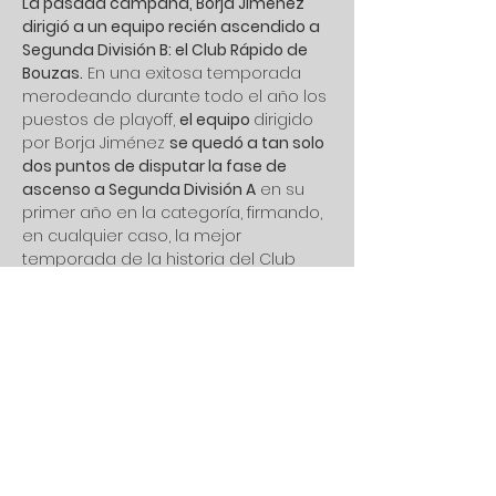
La pasada campaña, Borja Jiménez 
dirigió a un equipo recién ascendido a 
Segunda División B: el Club Rápido de 
Bouzas.
 En una exitosa temporada 
merodeando durante todo el año los 
puestos de playoff, 
el equipo 
dirigido 
por Borja Jiménez 
se quedó a tan solo 
dos puntos de disputar la fase de 
ascenso a Segunda División A
 en su 
primer año en la categoría, firmando, 
en cualquier caso, la mejor 
temporada de la historia del Club 
Rápido de Bouzas.
Previous
Next
Fuente: www.burgosconecta.es
DONDE ESTAMOS