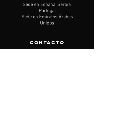
Sede en España, Serbia,
Portugal
Sede en Emiratos Árabes
Unidos
CONTACTO
Mail:
info@igdreamsfootball.com
TRANSFERMARKT