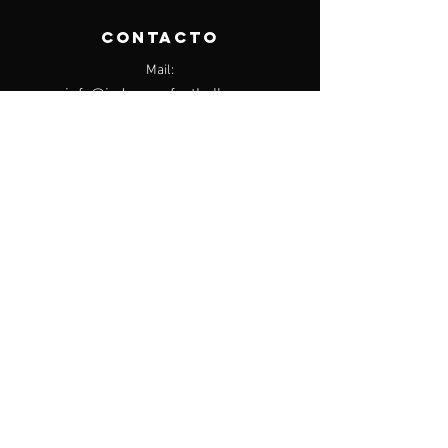
CONTACTO
Mail:
info@igdreamsfootball.com
TRANSFERMARKT
©2023 por IG Dreams Sport Management.