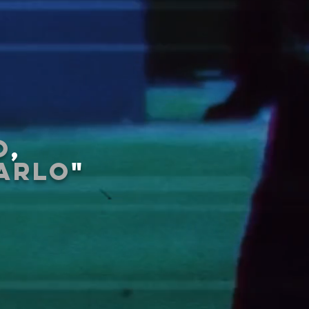
O
,
ARLO
"