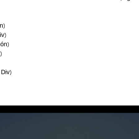
n)
iv)
ión)
)
 Div)