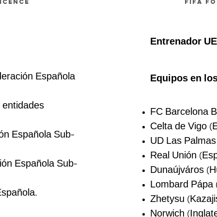
ICENCE
FIFA F
Entrenador U
ederación Española
Equipos en los
 entidades
FC Barcelona B
Celta de Vigo (
ón Española Sub-
UD Las Palmas 
Real Unión (Esp
ión Española Sub-
Dunaújváros (Hu
Lombard Pápa (
Española.
Zhetysu (Kazajis
Norwich (Inglat