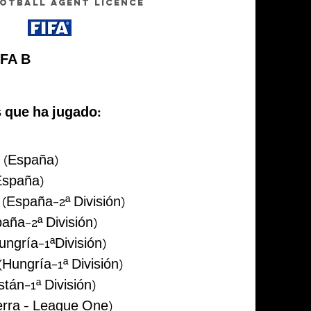
OOTBALL AGENT LICENCE
EFA B
 que ha jugado:
 (España)
España)
(España–2ª División)
aña–2ª División)
ngría–1ªDivisión)
Hungría–1ª División)
tán–1ª División)
erra - League One)