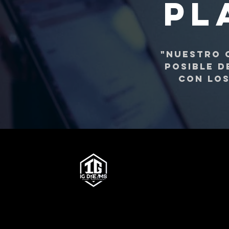
PL
"Nuestro 
posible d
con los
ÁREA DE SERVICIOS​
ÁREA D