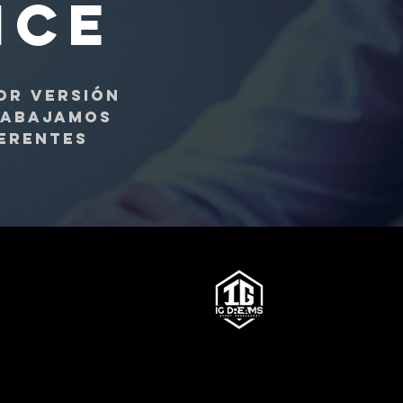
ICE
or versión
trabajamos
ferentes
CLUBES
GESTIÓN ESTRATÉGICA
DE LA CARRERA